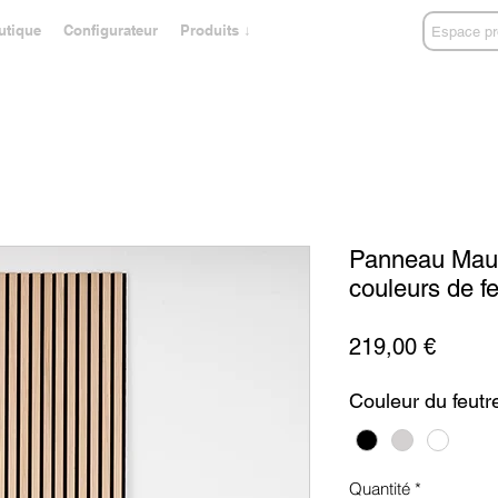
utique
Configurateur
Produits ↓
Espace pr
Panneau Mauric
couleurs de fe
Prix
219,00 €
Couleur du feutr
Quantité
*