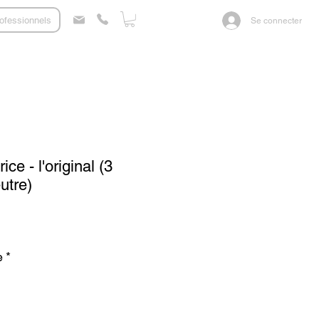
ofessionnels
Se connecter
e - l'original (3
utre)
e
*