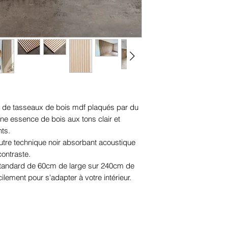
é de tasseaux de bois mdf plaqués par du
 une essence de bois aux tons clair et
nts.
utre technique noir absorbant acoustique
contraste.
andard de 60cm de large sur 240cm de
cilement pour s'adapter à votre intérieur.
eau est fabriqué en France, à la main de
 convaincu que chaque entreprise a un