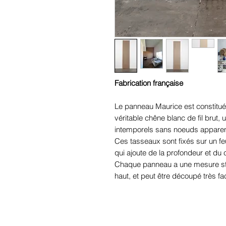
Fabrication française
Le panneau Maurice est constitu
véritable chêne blanc de fil brut,
intemporels sans noeuds appare
Ces tasseaux sont fixés sur un fe
qui ajoute de la profondeur et du 
Chaque panneau a une mesure st
haut, et peut être découpé très fa
Chez Maison Sengler chaque pann
manière artisanale. Nous sommes