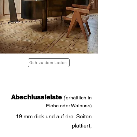
Geh zu dem Laden
(
Abschlussleiste
erhältlich in
Eiche oder Walnuss)
19 mm dick und auf drei Seiten
plattiert,