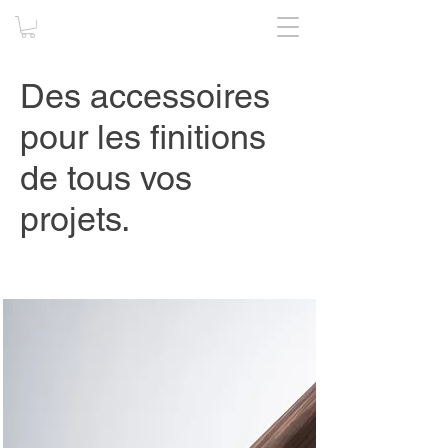
Des accessoires
pour les finitions
de tous vos
projets.