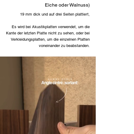
Eiche oder Walnuss)
19 mm dick und auf drei Seiten plattiert,
Es wird bei Akustikplatten verwendet, um die
Kante der letzten Platte nicht zu sehen, oder bei
Verkleidungsplatten, um die einzelnen Platten
voneinander zu beabstanden.