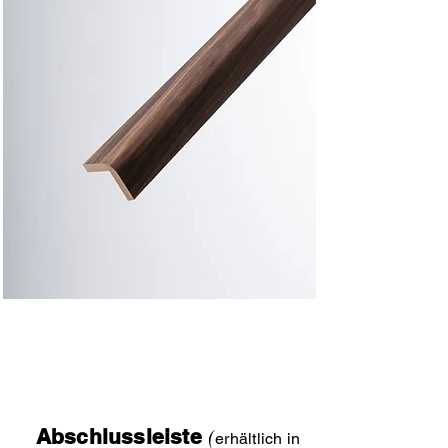
(
Abschlussleiste
erhältlich in