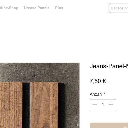
line-Shop
Unsere Panels
Plus
Espace pr
Jeans-Panel-M
Preis
7,50 €
Anzahl
*
In