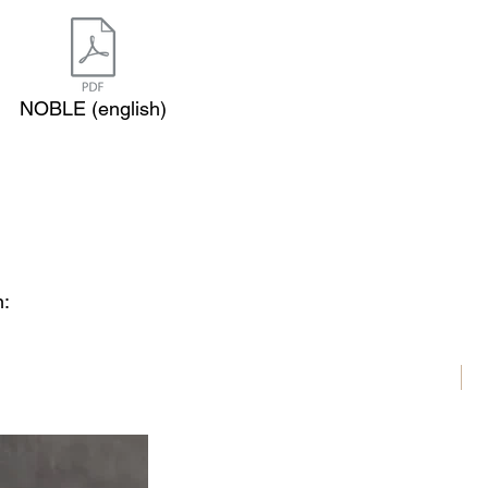
NOBLE (english)
n:
N