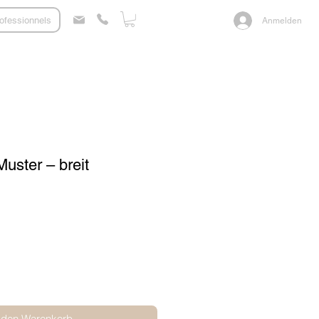
ofessionnels
Anmelden
uster – breit
 den Warenkorb