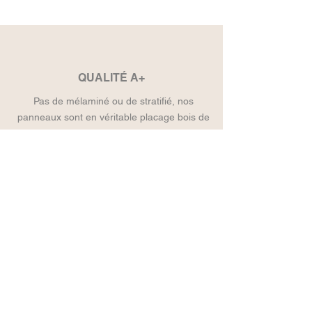
QUALITÉ A+
Pas de mélaminé ou de stratifié, nos
panneaux sont en véritable placage bois de
qualité ébenisterie.
MADE IN FRANCE
Tous nos panneaux sont réalisés
artisanalement dans notre atelier situé en
Alsace.