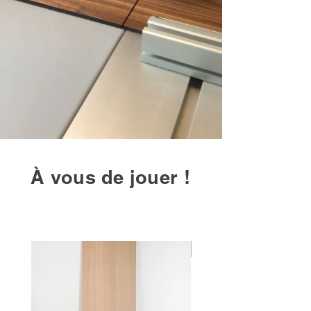
À vous de jouer !
Top vente