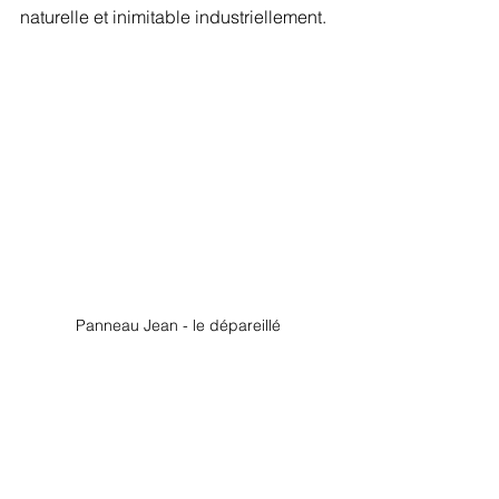
naturelle et inimitable industriellement. 
Panneau Jean - le dépareillé
Les couleurs et nuances des essences 
de bois donnent une appréciation 
unique à chaque projet. Dans une 