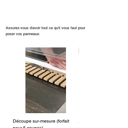
Assurez-vous d'avoir tout ce qu'il vous faut pour
poser vos panneaux:
Nouveau
Découpe sur-mesure (forfait
Angle cintré (entrant)
pour 5 coupes)