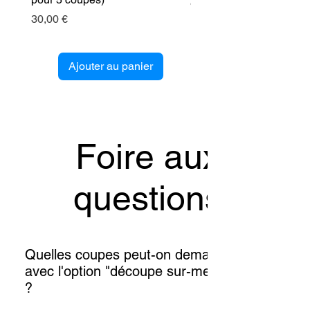
Prix
89,00 €
Prix
30,00 €
Ajouter au panier
Foire aux
questions
Quelles coupes peut-on demander
avec l'option "découpe sur-mesure"
?