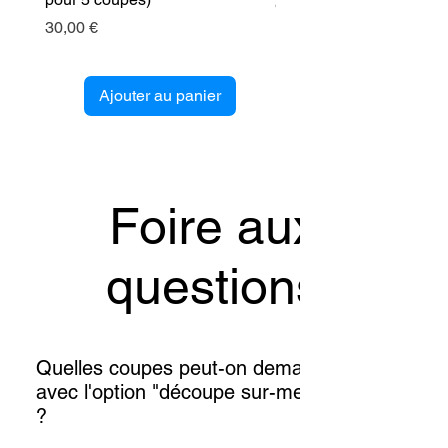
Prix
89,00 €
Prix
30,00 €
Ajouter au panier
Foire aux
questions
Quelles coupes peut-on demander
avec l'option "découpe sur-mesure"
?