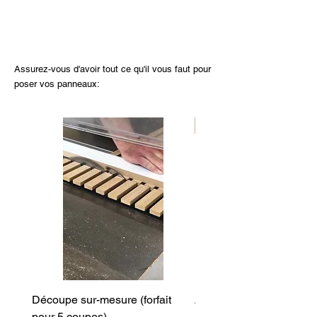
Assurez-vous d'avoir tout ce qu'il vous faut pour
poser vos panneaux:
Nouveau
Découpe sur-mesure (forfait
Angle cintré (entrant)
pour 5 coupes)