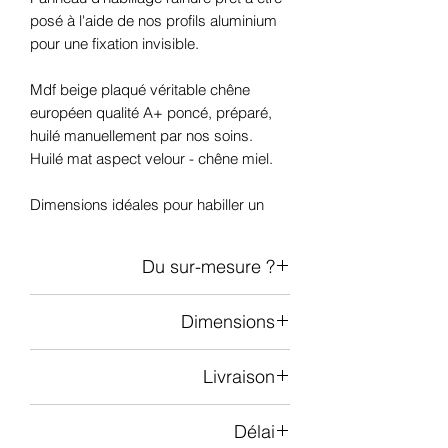
posé à l'aide de nos profils aluminium
pour une fixation invisible.
Mdf beige plaqué véritable chêne
européen qualité A+ poncé, préparé,
huilé manuellement par nos soins.
Huilé mat aspect velour - chêne miel.
Dimensions idéales pour habiller un
mur dans toute sa hauteur et donner de
la valeur à votre intérieur grâce à une
Du sur-mesure ?
essence de bois noble et intemporelle.
Ajoutez à votre panier l'article "découpe
Dimensions
sur-mesure" et précisez nous la
dimension souhaitez pour vos
Largeur: 60cm
panneaux.
Livraison
Hauteur: 240cm
Téléchargez notre "notice de pose pour
Épaisseur: 11mm
panneaux de la gamme NOBLE" pour
De 1 à 3 panneaux: livraison via DHL
Surface couverte: 1,44m2
Délai
plus d'informations.
Plus de 3 panneaux: livraison sur