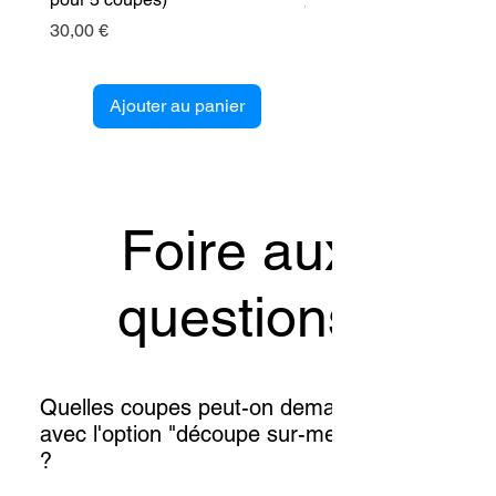
Prix
89,00 €
Prix
30,00 €
Ajouter au panier
Foire aux
questions
Quelles coupes peut-on demander
avec l'option "découpe sur-mesure"
?