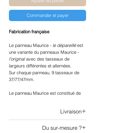
Ajouter au panier
Commander et payer
Fabrication française
Le panneau Maurice -
le dépareillé
est
une variante du panneaux Maurice -
l'original
avec des tasseaux de
largeurs différentes et alternées.
Sur chaque panneau, 9 tasseaux de
37/77/47mm.
Le panneau Maurice est constitué de
tasseaux de bois mdf plaqués par du
véritable chêne blanc de fil brut, une
Livraison
essence de bois aux tons clair et
intemporels sans noeuds apparents.
De 1 à 3 panneaux: livraison via DHL
Ces tasseaux sont fixés sur un feutre
Du sur-mesure ?
Plus de 3 panneaux: livraison sur