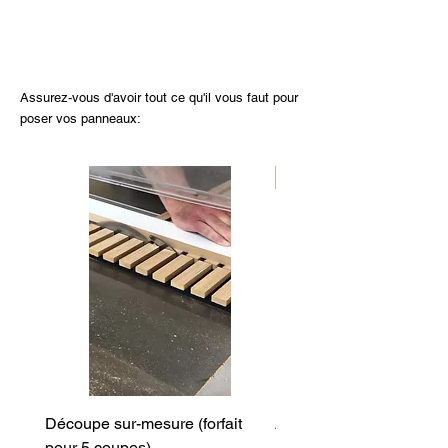
Assurez-vous d'avoir tout ce qu'il vous faut pour
poser vos panneaux:
Nouveau
Découpe sur-mesure (forfait
Angle cintré (entrant)
pour 5 coupes)